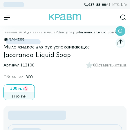
637-88-99
A1, МТС, Life
Главная
Тело
Для ванны и душа
Мыло для рук
Jacaranda Liquid Soap
BENAMOR
Мыло жидкое для рук успокаивающее
Jacaranda Liquid Soap
Артикул:
112100
0
Оставить отзыв
Объем, мл
:
300
300 мл
34,90 BYN