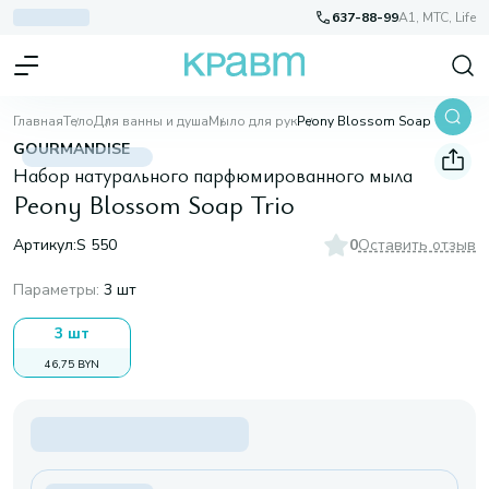
637-88-99
A1, МТС, Life
Главная
Тело
Для ванны и душа
Мыло для рук
Peony Blossom Soap Trio
GOURMANDISE
Набор натурального парфюмированного мыла
Peony Blossom Soap Trio
Артикул:
S 550
0
Оставить отзыв
Параметры
:
3 шт
3 шт
46,75 BYN