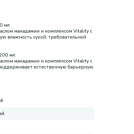
0 мл.
слом макадамии и комплексом Vitality с
ую влажность сухой, требовательной
200 мл.
слом макадамии и комплексом Vitality с
 поддерживает естественную барьерную
NI
ий