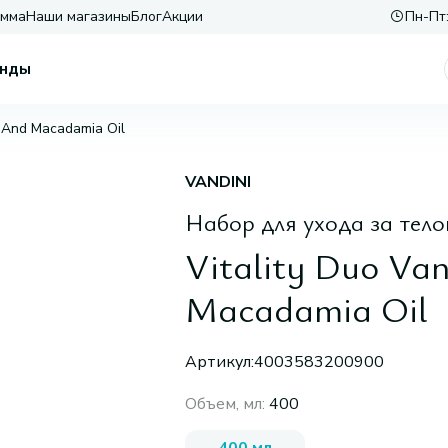
амма
Наши магазины
Блог
Акции
Пн-Пт:
нды
s And Macadamia Oil
VANDINI
Набор для ухода за тел
Vitality Duo Van
Macadamia Oil
Артикул:
4003583200900
Объем, мл
:
400