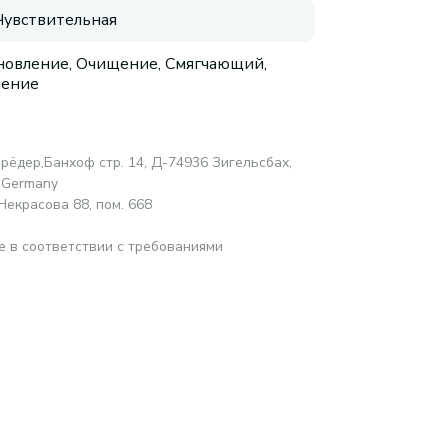
 Чувствительная
новление, Очищение, Смягчающий,
нение
рёдер,Банхоф стр. 14, Д-74936 Зигельсбах,
, Germany
Некрасова 88, пом. 668
е в соответствии с требованиями