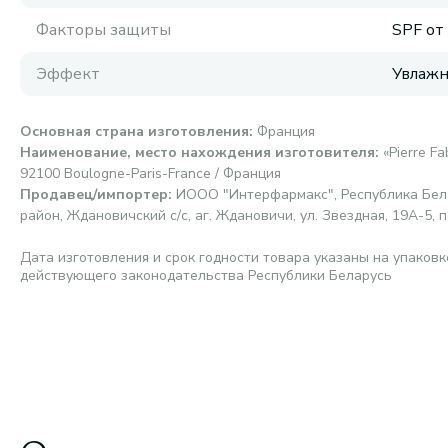
Факторы защиты
SPF от
Эффект
Увлаж
Основная страна изготовления
:
Франция
Наименование, место нахождения изготовителя
:
«Pierre F
92100 Boulogne-Paris-France / Франция
Продавец/импортер
:
ИООО "Интерфармакс", Республика Бела
район, Ждановичский с/с, аг. Ждановичи, ул. Звездная, 19А-5, п
Дата изготовления и срок годности товара указаны на упаковк
действующего законодательства Республики Беларусь