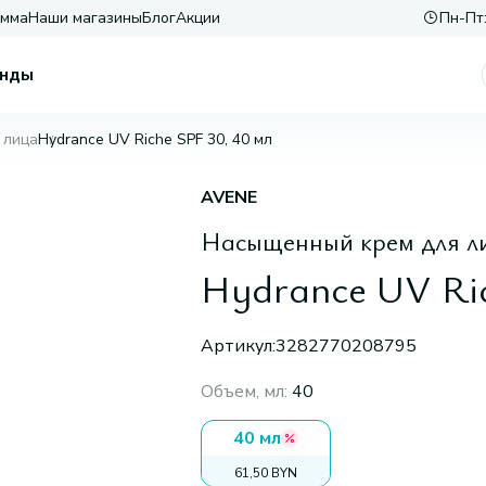
амма
Наши магазины
Блог
Акции
Пн-Пт:
нды
 лица
Hydrance UV Riche SPF 30, 40 мл
AVENE
Насыщенный крем для л
Hydrance UV Ric
Артикул:
3282770208795
Объем, мл
:
40
40 мл
61,50 BYN