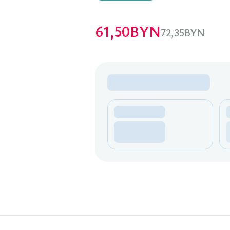
61,50
BYN
72,35
BYN