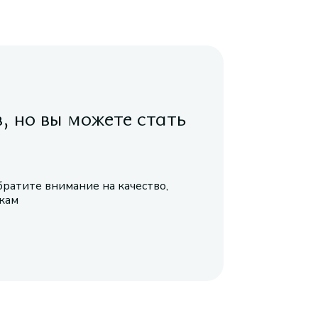
в, но вы можете стать
братите внимание на качество,
икам