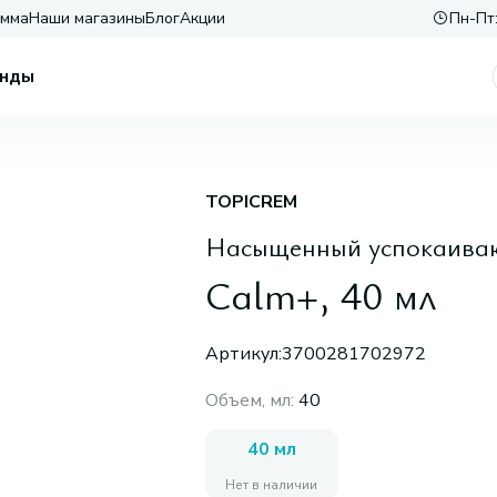
амма
Наши магазины
Блог
Акции
Пн-Пт:
нды
TOPICREM
Насыщенный успокаиваю
Calm+, 40 мл
Артикул:
3700281702972
Объем, мл
:
40
40 мл
Нет в наличии