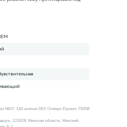
REM
ий
 Чувствительная
аивающий
res NIGY, 140 avenue DES Champs Elysees 75008
русь, 223028, Минская область, Минский
ом. 5-2