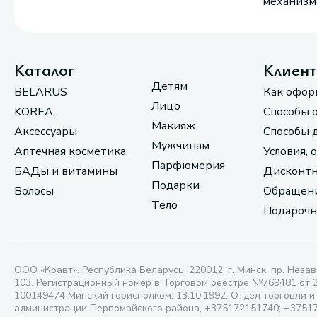
механизмо
Каталог
Клиен
Детям
BELARUS
Как офор
Лицо
KOREA
Способы 
Макияж
Аксессуары
Способы 
Мужчинам
Аптечная косметика
Условия, 
Парфюмерия
БАДы и витамины
Дисконтн
Подарки
Волосы
Обращени
Тело
Подарочн
ООО «Кравт». Республика Беларусь, 220012, г. Минск, пр. Незав
103. Регистрационный номер в Торговом реестре №769481 от 
100149474 Минский горисполком, 13.10.1992. Отдел торговли и
администрации Первомайского района, +375172151740; +3751