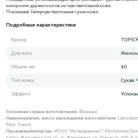
контролем дерматологов на чувствительной коже.
Показания: Гиперчувствительная сухая кожа.
Подробные характеристики
Бренд
TOPIC
Для кого
Женск
Объем, мл
40
Тип кожи
Сухая,
Эффект
Успок
Основная страна изготовления
:
Франция
Наименование, место нахождения изготовителя
:
Laboratoi
Paris, France
Продавец/импортер
:
ИООО "Интерфармакс", Республика Бела
район, Ждановичский с/с, аг. Ждановичи, ул. Звездная, 19А-5, п