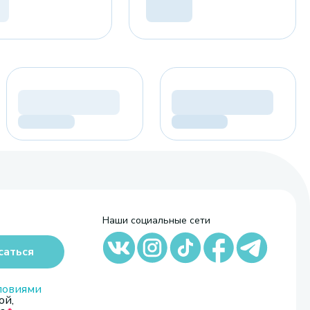
Наши социальные сети
саться
ловиями
ой,