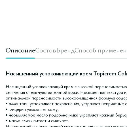
Описание
Состав
Бренд
Способ применен
Насыщенный успокаивающий крем Topicrem Cal
Насыщенный успокаивающий крем с высокой переносимостью 
смягчения очень чувствительной кожи. Насыщенная текстура и
оптимальной переносимости высокоочищенная формула содер
• аллантоин успокаивает покраснения, устраняет неприятные 
• глицерин увлажняет кожу,
• неомыляемое масло подсолнечника укрепляет кожный барье
• масло сливы питает и смягчает.
Насыщенный успокаивающий крем уменьшает чувствительност