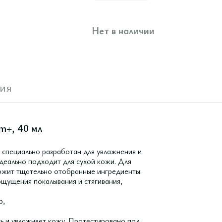
Нет в наличии
ия
m+, 40 мл
специально разработан для увлажнения и
деально подходит для сухой кожи. Для
жит тщательно отобранные ингредиенты:
ощущения покалывания и стягивания,
р,
ь и увлажняет кожу. Протестировано под