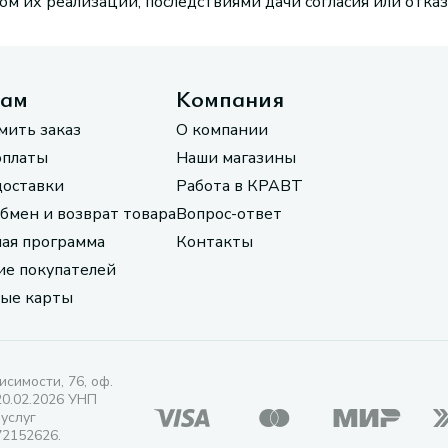
м их реализации, последствиями дачи согласия или отказ
там
Компания
мить заказ
О компании
оплаты
Наши магазины
доставки
Работа в КРАВТ
обмен и возврат товара
Вопрос-ответ
ая программа
Контакты
е покупателей
ые карты
исимости, 76, оф.
20.02.2026 УНП
 услуг
72152626.