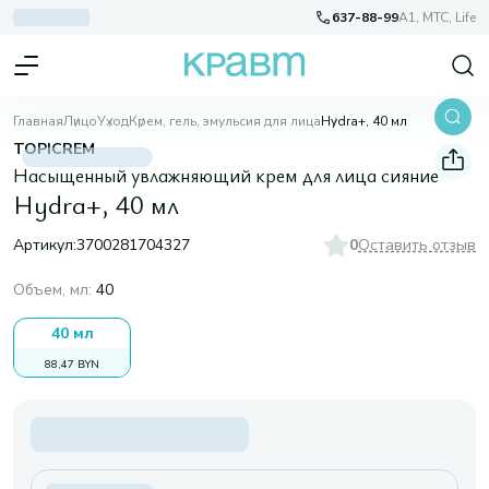
637-88-99
A1, МТС, Life
Главная
Лицо
Уход
Крем, гель, эмульсия для лица
Hydra+, 40 мл
TOPICREM
Насыщенный увлажняющий крем для лица сияние
Hydra+, 40 мл
Артикул:
3700281704327
0
Оставить отзыв
Объем, мл
:
40
40 мл
88,47 BYN