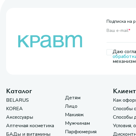
Подписка на р
Ваш e-mail
*
Даю согла
обработк
механизмо
Каталог
Клиен
Детям
BELARUS
Как офор
Лицо
KOREA
Способы 
Макияж
Аксессуары
Способы 
Мужчинам
Аптечная косметика
Условия, 
Парфюмерия
БАДы и витамины
Дисконтн