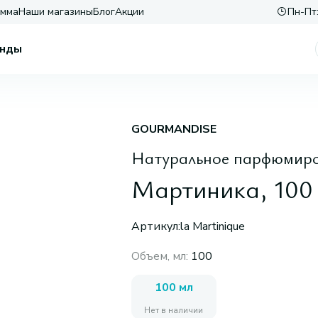
амма
Наши магазины
Блог
Акции
Пн-Пт:
нды
GOURMANDISE
Натуральное парфюмир
Мартиника, 100 
Артикул:
la Martinique
Объем, мл
:
100
100 мл
Нет в наличии