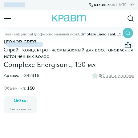
637-88-99
A1, МТС, Life
Главная
Волосы
Профессиональный уход
Complexe Energisant, 150 мл
LEONOR GREYL
Спрей- концентрат несмываемый для восстановления
истончённых волос
Complexe Energisant, 150 мл
Артикул:
LGR2316
0
Оставить отзыв
Объем, мл
:
150
150 мл
Нет в наличии