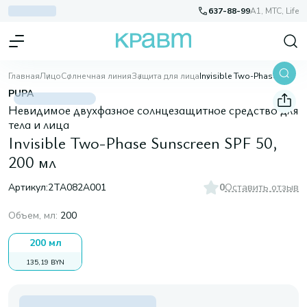
637-88-99
A1, МТС, Life
Главная
Лицо
Солнечная линия
Защита для лица
Invisible Two-Phase Sunscreen SPF 50, 200 мл
PUPA
Невидимое двухфазное солнцезащитное средство для
тела и лица
Invisible Two-Phase Sunscreen SPF 50,
200 мл
Артикул:
2TA082A001
0
Оставить отзыв
Объем, мл
:
200
200 мл
135,19 BYN