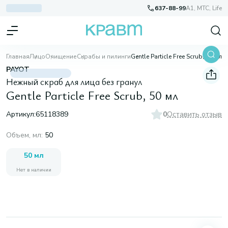
637-88-99
A1, МТС, Life
Главная
Лицо
Очищение
Скрабы и пилинги
Gentle Particle Free Scrub, 50 мл
PAYOT
Нежный скраб для лица без гранул
Gentle Particle Free Scrub, 50 мл
Артикул:
65118389
0
Оставить отзыв
Объем, мл
:
50
50 мл
Нет в наличии