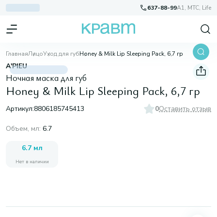
637-88-99
A1, МТС, Life
Главная
Лицо
Уход для губ
Honey & Milk Lip Sleeping Pack, 6,7 гр
A'PIEU
Ночная маска для губ
Honey & Milk Lip Sleeping Pack, 6,7 гр
Артикул:
8806185745413
0
Оставить отзыв
Объем, мл
:
6.7
6.7 мл
Нет в наличии