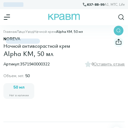
637-88-99
A1, МТС, Life
Главная
Лицо
Уход
Ночной крем
Alpha КМ, 50 мл
NOREVA
Ночной антивозрастной крем
Alpha КМ, 50 мл
Артикул:
3571940000322
0
Оставить отзыв
Объем, мл
:
50
50 мл
Нет в наличии