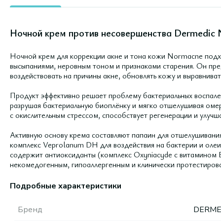
Ночной крем против несовершенства Dermedic 
Ночной крем для коррекции акне и тона кожи Normacne под
высыпаниями, неровным тоном и признаками старения. Он пре
воздействовать на причины акне, обновлять кожу и выравнивать
Продукт эффективно решает проблему бактериальных воспален
разрушая бактериальную биоплёнку и мягко отшелушивая омер
с окислительным стрессом, способствует регенерации и улучш
Активную основу крема составляют папаин для отшелушивания,
комплекс Veprolanum DH для воздействия на бактерии и олеи
содержит антиоксиданты (комплекс Oxyniacyde с витамином E)
некомедогенным, гипоаллергенным и клинически протестиров
Подробные характеристики
Бренд
DERME