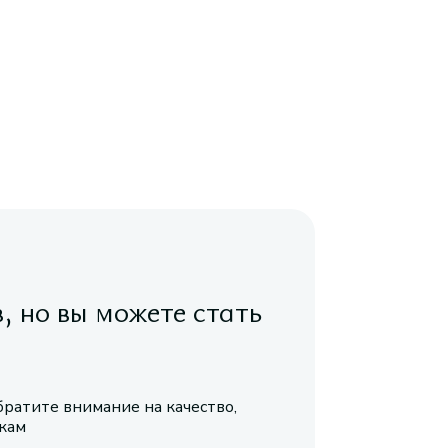
в, но вы можете стать
братите внимание на качество,
икам