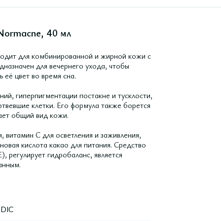
Normacne, 40 мл
ходит для комбинированной и жирной кожи с
дназначен для вечернего ухода, чтобы
 её цвет во время сна.
ий, гиперпигментации постакне и тусклости,
твевшие клетки. Его формула также борется
ает общий вид кожи.
 витамин C для осветления и заживления,
новая кислота какао для питания. Средство
, регулирует гидробаланс, является
анным.
DIC