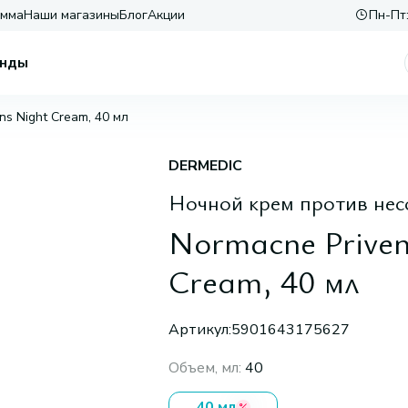
амма
Наши магазины
Блог
Акции
Пн-Пт:
нды
ons Night Cream, 40 мл
DERMEDIC
Ночной крем против не
Normacne Privent
Cream, 40 мл
Артикул:
5901643175627
Объем, мл
:
40
40 мл