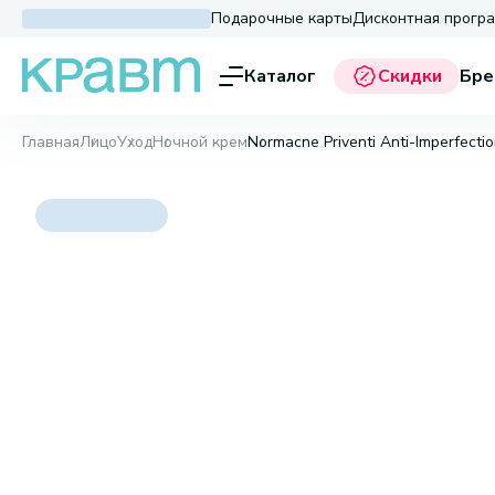
Подарочные карты
Дисконтная прогр
Каталог
Скидки
Бре
Главная
Лицо
Уход
Ночной крем
Normacne Priventi Anti-Imperfecti