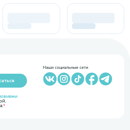
Наши социальные сети
саться
ловиями
ой,
а.