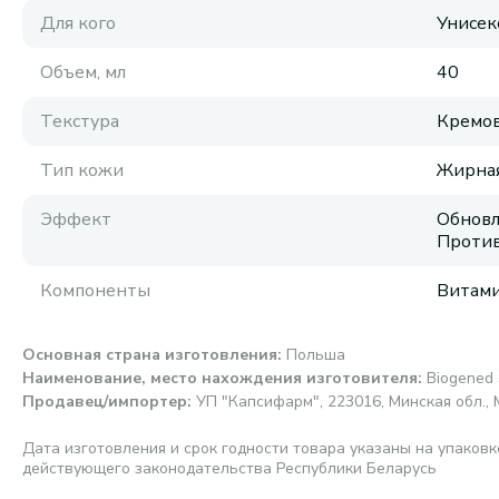
Для кого
Унисек
Объем, мл
40
Текстура
Кремов
Тип кожи
Жирная
Эффект
Обновл
Против
Компоненты
Витами
Основная страна изготовления
:
Польша
Наименование, место нахождения изготовителя
:
Biogened 
Продавец/импортер
:
УП "Капсифарм", 223016, Минская обл., 
Дата изготовления и срок годности товара указаны на упаковк
действующего законодательства Республики Беларусь