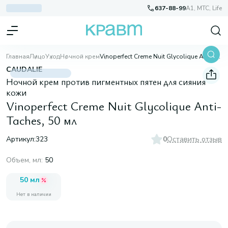
637-88-99
A1, МТС, Life
Главная
Лицо
Уход
Ночной крем
Vinoperfect Creme Nuit Glycolique Anti-Taches, 50 мл
CAUDALIE
Ночной крем против пигментных пятен для сияния
кожи
Vinoperfect Creme Nuit Glycolique Anti-
Taches, 50 мл
Артикул:
323
0
Оставить отзыв
Объем, мл
:
50
50 мл
Нет в наличии