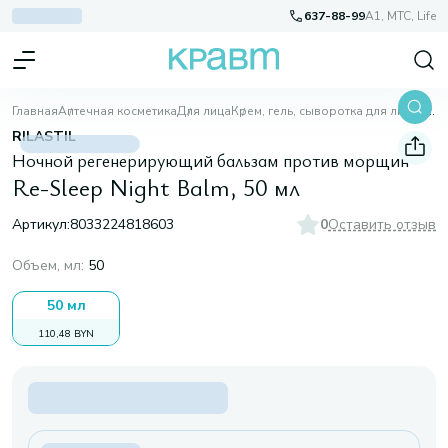
637-88-99
A1, МТС, Life
Главная
Аптечная косметика
Для лица
Крем, гель, сыворотка для лица
Re-Sleep Night Balm, 50 мл
RILASTIL
Ночной регенерирующий бальзам против морщин
Re-Sleep Night Balm, 50 мл
Артикул:
8033224818603
0
Оставить отзыв
Объем, мл
:
50
50 мл
110,48 BYN