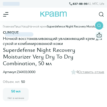
637-88-99
A1, МТС, Life
Главная
Лицо
Уход
Ночной крем
Superdefense Night Recovery Moisturizer Very Dry To Dry Combination, 50 мл
CLINIQUE
Ночной восстанавливающий увлажняющий крем для
сухой и комбинированной кожи
Superdefense Night Recovery
Moisturizer Very Dry To Dry
Combination, 50 мл
Артикул:
ZJ4X010000
0
Оставить отзыв
Объем, мл
:
50
50 мл
Нет в наличии