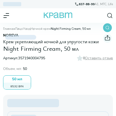
637-88-99
A1, МТС, Life
Главная
Лицо
Уход
Ночной крем
Night Firming Cream, 50 мл
NOREVA
Крем укрепляющий ночной для упругости кожи
Night Firming Cream, 50 мл
Артикул:
3571940004795
0
Оставить отзыв
Объем, мл
:
50
50 мл
85,92 BYN