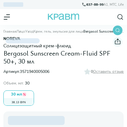
637-88-99
A1, МТС, Life
Главная
Лицо
Уход
Крем, гель, эмульсия для лица
Bergasol Sunscreen Cream-Fluid SPF 50+, 30 мл
NOREVA
Солнцезащитный крем-флюид
Bergasol Sunscreen Cream-Fluid SPF
50+, 30 мл
Артикул:
3571940005006
0
Оставить отзыв
Объем, мл
:
30
30 мл
38,13 BYN