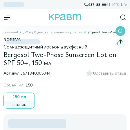
637-88-99
A1, МТС, Life
Главная
Лицо
Уход
Крем, гель, эмульсия для лица
Bergasol Two-Phase Sunscreen Lotion SPF 50+, 150 мл
NOREVA
Солнцезащитный лосьон двухфазный
Bergasol Two-Phase Sunscreen Lotion
SPF 50+, 150 мл
Артикул:
3571940005044
0
Оставить отзыв
Объем, мл
:
150
150 мл
93,30 BYN