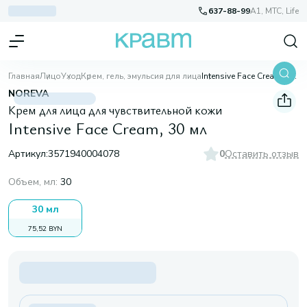
637-88-99
A1, МТС, Life
Главная
Лицо
Уход
Крем, гель, эмульсия для лица
Intensive Face Cream, 30 мл
NOREVA
Крем для лица для чувствительной кожи
Intensive Face Cream, 30 мл
Артикул:
3571940004078
0
Оставить отзыв
Объем, мл
:
30
30 мл
75,52 BYN