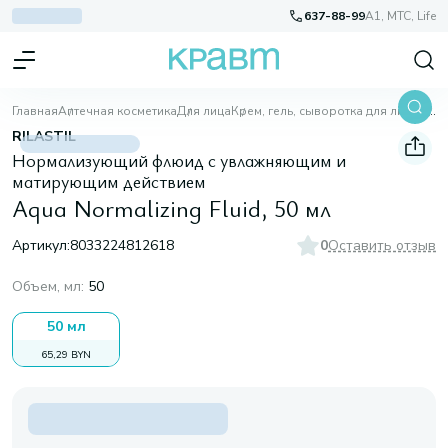
637-88-99
A1, МТС, Life
Главная
Аптечная косметика
Для лица
Крем, гель, сыворотка для лица
Aqua Normalizing Fluid, 50 мл
RILASTIL
Нормализующий флюид с увлажняющим и
матирующим действием
Aqua Normalizing Fluid, 50 мл
Артикул:
8033224812618
0
Оставить отзыв
Объем, мл
:
50
50 мл
65,29 BYN