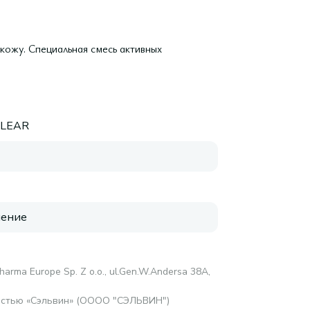
ожу. Специальная смесь актив­ных
LEAR
нение
harma Europe Sp. Z o.o., ul.Gen.W.Andersa 38A,
остью «Сэльвин» (ОООО "СЭЛЬВИН")