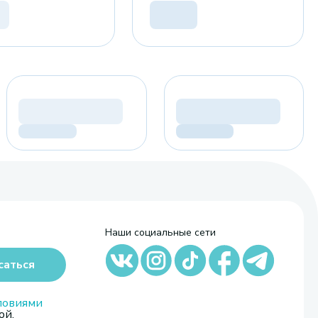
Наши социальные сети
саться
ловиями
ой,