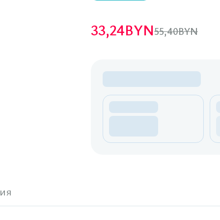
33,24
BYN
55,40
BYN
ия