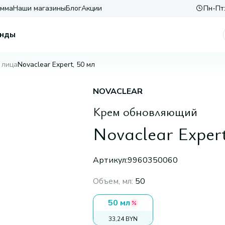
амма
Наши магазины
Блог
Акции
Пн-Пт:
нды
 лица
Novaclear Expert, 50 мл
NOVACLEAR
Крем обновляющий
Novaclear Expert
Артикул:
9960350060
Объем, мл
:
50
50 мл
33,24 BYN