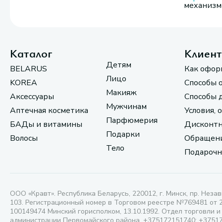
механизмо
Каталог
Клиен
Детям
BELARUS
Как офор
Лицо
KOREA
Способы 
Макияж
Аксессуары
Способы 
Мужчинам
Аптечная косметика
Условия, 
Парфюмерия
БАДы и витамины
Дисконтн
Подарки
Волосы
Обращени
Тело
Подарочн
ООО «Кравт». Республика Беларусь, 220012, г. Минск, пр. Незав
103. Регистрационный номер в Торговом реестре №769481 от 
100149474 Минский горисполком, 13.10.1992. Отдел торговли и
администрации Первомайского района, +375172151740; +3751