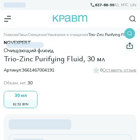
637-88-99
A1, МТС, Life
Главная
Лицо
Очищение
Умывание и очищение
Trio-Zinc Purifying Fluid, 30 мл
NOVEXPERT
Очищающий флюид
Trio-Zinc Purifying Fluid, 30 мл
Артикул:
3661467004191
0
Оставить отзыв
Объем, мл
:
30
30 мл
62,52 BYN