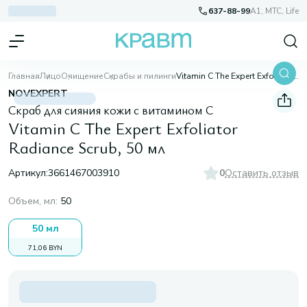
637-88-99
A1, МТС, Life
Главная
Лицо
Очищение
Скрабы и пилинги
Vitamin C The Expert Exfoliator Radiance Scrub, 50 мл
NOVEXPERT
Скраб для сияния кожи с витамином С
Vitamin C The Expert Exfoliator
Radiance Scrub, 50 мл
Артикул:
3661467003910
0
Оставить отзыв
Объем, мл
:
50
50 мл
71,06 BYN