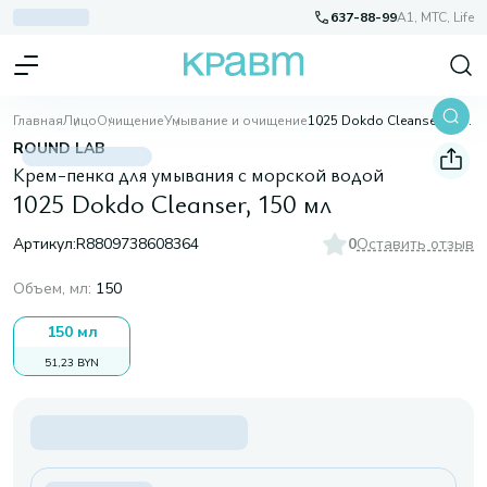
637-88-99
A1, МТС, Life
Главная
Лицо
Очищение
Умывание и очищение
1025 Dokdo Cleanser, 150 мл
ROUND LAB
Крем-пенка для умывания с морской водой
1025 Dokdo Cleanser, 150 мл
Артикул:
R8809738608364
0
Оставить отзыв
Объем, мл
:
150
150 мл
51,23 BYN