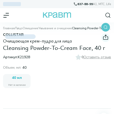
637-88-99
A1, МТС, Life
Главная
Лицо
Очищение
Умывание и очищение
Cleansing Powder-To-Cream Face, 40 г
COLLISTAR
Очищающая крем-пудра для лица
Cleansing Powder-To-Cream Face, 40 г
Артикул:
K21928
0
Оставить отзыв
Объем, мл
:
40
40 мл
Нет в наличии