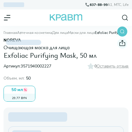
637-88-99
A1, МТС, Life
Главная
Аптечная косметика
Для лица
Маски для лица
Exfoliac Purifying Mask, 50 мл
NOREVA
Очищающая маска для лица
Exfoliac Purifying Mask, 50 мл
Артикул:
3571940002227
0
Оставить отзыв
Объем, мл
:
50
50 мл
29,77 BYN