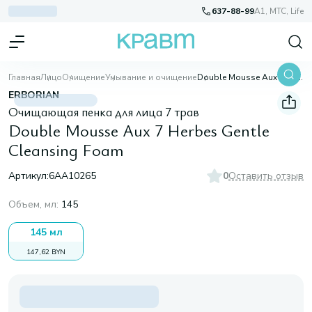
637-88-99
A1, МТС, Life
Главная
Лицо
Очищение
Умывание и очищение
Double Mousse Aux 7 Herbes Gentle Cleansing Foam
ERBORIAN
Очищающая пенка для лица 7 трав
Double Mousse Aux 7 Herbes Gentle
Cleansing Foam
Артикул:
6AA10265
0
Оставить отзыв
Объем, мл
:
145
145 мл
147,62 BYN