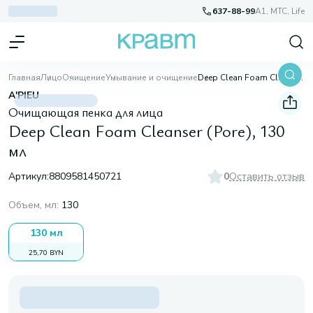
637-88-99
A1, МТС, Life
Главная
Лицо
Очищение
Умывание и очищение
Deep Clean Foam Cleanser (Pore), 130 мл
A'PIEU
Очищающая пенка для лица
Deep Clean Foam Cleanser (Pore), 130
мл
Артикул:
8809581450721
0
Оставить отзыв
Объем, мл
:
130
130 мл
25,70 BYN