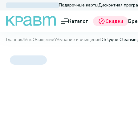
Подарочные карты
Дисконтная прогр
Каталог
Скидки
Бре
Главная
Лицо
Очищение
Умывание и очищение
Do tyque Cleansin