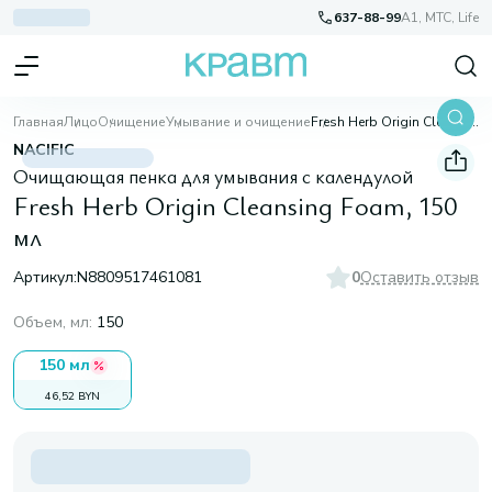
637-88-99
A1, МТС, Life
Главная
Лицо
Очищение
Умывание и очищение
Fresh Herb Origin Cleansing Foam, 150 мл
NACIFIC
Очищающая пенка для умывания с календулой
Fresh Herb Origin Cleansing Foam, 150
мл
Артикул:
N8809517461081
0
Оставить отзыв
Объем, мл
:
150
150 мл
46,52 BYN