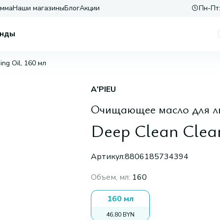
амма
Наши магазины
Блог
Акции
Пн-Пт:
нды
ng Oil, 160 мл
A'PIEU
Очищающее масло для л
Deep Clean Clean
Артикул:
8806185734394
Объем, мл
:
160
160 мл
46,80 BYN