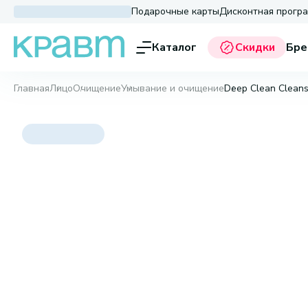
Подарочные карты
Дисконтная прогр
Каталог
Скидки
Бре
Главная
Лицо
Очищение
Умывание и очищение
Deep Clean Cleansi