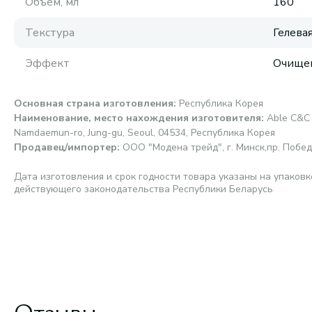
Объем, мл
160
Текстура
Гелева
Эффект
Очище
Основная страна изготовления
:
Республика Корея
Наименование, место нахождения изготовителя
:
Able C&C 
Namdaemun-ro, Jung-gu, Seoul, 04534, Республика Корея
Продавец/импортер
:
ООО "Модена трейд", г. Минск,пр. Победи
Дата изготовления и срок годности товара указаны на упаковк
действующего законодательства Республики Беларусь
Отзывы