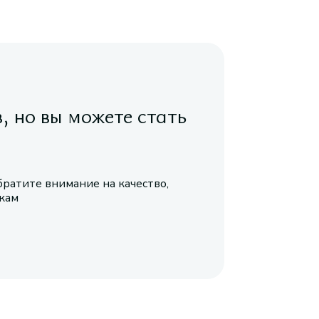
в, но вы можете стать
братите внимание на качество,
икам