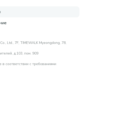
я
ние
Co., Ltd., 7F, TIMEWALK Myeongdong, 78,
телей, д.103, пом. 909
е в соответствии с требованиями