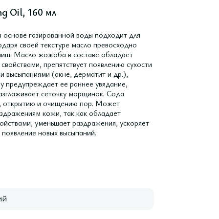
g Oil, 160 мл
снове газированной воды подходит для
одаря своей текстуре масло превосходно
ниш. Масло жожоба в составе обладает
войствами, препятствует появлению сухости
 высыпаниями (акне, дерматит и др.),
му предупреждает ее раннее увядание,
азглаживает сеточку морщинок. Сода
и, открытию и очищению пор. Может
раздражениям кожи, так как обладает
йствами, уменьшает раздражения, ускоряет
 появление новых высыпаний.
ий