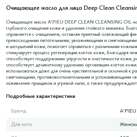
Очищающее масло для лица Deep Clean Cleansin
Очищающее масло A'PIEU DEEP CLEAN CLEANSING OIL на о
глубокого очищения кожи и удаления стойкого макияжа. Благ
справляется с очищением, оставляя приятный освежающий фи
превосходными питательными, увлажняющими и смягчающими с
и шелушений кожи, помогает справиться с различными кожными
стимулирует процесс регенерации клеток кожи, благодаря че
способствует поддержанию упругости и эластичности кожи, р
способствует деликатному удалению орговевших клеток кож
использоваться даже для очень чувствительной и склонной к 
смягчающими, противовоспалительными и успокаивающими сво
заживление прыщиков и угревой сыпи, а также предупреждает
Подробные характеристики
Бренд
A'PIEU
Для кого
Женск