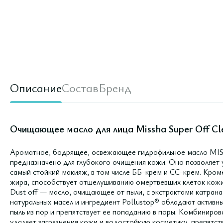
Описание
Состав
Бренд
Очищающее масло для лица Missha Super Off Clea
Ароматное, бодрящее, освежающее гидрофильное масло MISSH
предназначено для глубокого очищения кожи. Оно позволяет у
самый стойкий макияж, в том числе ББ-крем и СС-крем. Кроме
жира, способствует отшелушиванию омертвевших клеток кожи,
Dust off — масло, очищающее от пыли, с экстрактами катрана
натуральных масел и ингредиент Pollustop® обладают актив
пыль из пор и препятствует ее попаданию в поры. Комбиниров
удаляет загрязнения кожи и водостойкую косметику, препятст