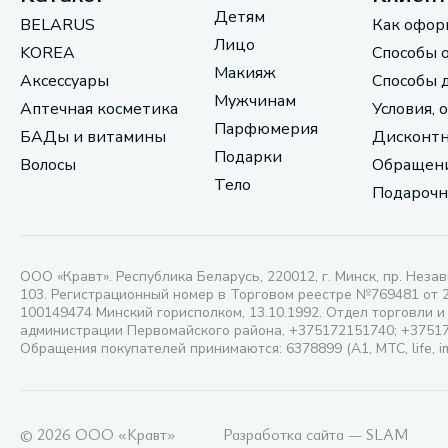
Детям
BELARUS
Как офор
Лицо
KOREA
Способы 
Макияж
Аксессуары
Способы 
Мужчинам
Аптечная косметика
Условия, 
Парфюмерия
БАДы и витамины
Дисконтн
Подарки
Волосы
Обращени
Тело
Подарочн
ООО «Кравт». Республика Беларусь, 220012, г. Минск, пр. Незав
103. Регистрационный номер в Торговом реестре №769481 от 
100149474 Минский горисполком, 13.10.1992. Отдел торговли и
администрации Первомайского района, +375172151740; +3751
Обращения покупателей принимаются: 6378899 (А1, МТС, life, i
© 2026 ООО «Кравт»
Разработка сайта — SLAM