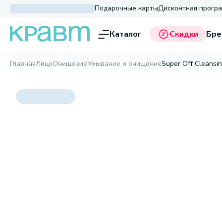
Подарочные карты
Дисконтная прогр
Каталог
Скидки
Бре
Главная
Лицо
Очищение
Умывание и очищение
Super Off Cleansin