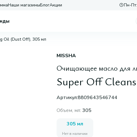
амма
Наши магазины
Блог
Акции
Пн-Пт:
нды
g Oil (Dust Off), 305 мл
MISSHA
Очищающее масло для л
Super Off Cleans
Артикул:
8809643546744
Объем, мл
:
305
305 мл
Нет в наличии