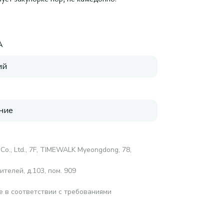
A
ий
ние
Co., Ltd., 7F, TIMEWALK Myeongdong, 78,
телей, д.103, пом. 909
е в соответствии с требованиями