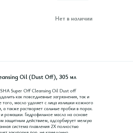
Нет в наличии
nsing Oil (Dust Off), 305 мл
A Super Off Cleansing Oil Dust off
далить как повседневные загрязнения, так и
 того, масло удаляет с лица излишки кожного
 а также растворяет сальные пробки в порах.
 и ромашки. Гидрофильное масло на основе
ным защитным действием, адсорбирует мелкую
анная система плавления 2X полностью
вует закупорке пор, не камедонно.