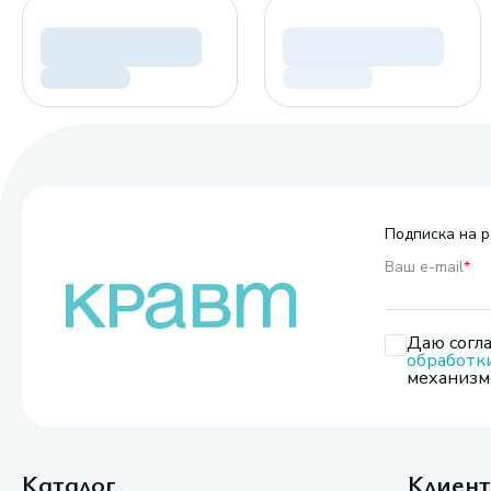
Подписка на р
Ваш e-mail
*
Даю согла
обработк
механизмо
Каталог
Клиен