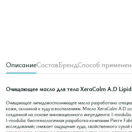
Описание
Состав
Бренд
Способ применен
Очищающее масло для тела XeraCalm A.D Lipid-R
Очищающее липидовосполняющее масло разработано специаль
кожи, склонной к зуду и воспалениям. Масло XeraCalm A.D 
созданной на основе инновационного ингредиента: I-modulia.
I-modulia: биотехнологичная разработка компании Pierre Fabr
исследований; снижает ощущение зуда, свойственного сухой 