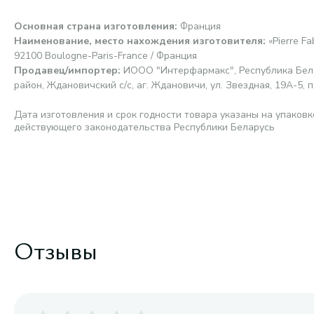
Основная страна изготовления
:
Франция
Наименование, место нахождения изготовителя
:
«Pierre F
92100 Boulogne-Paris-France / Франция
Продавец/импортер
:
ИООО "Интерфармакс", Республика Бела
район, Ждановичский с/с, аг. Ждановичи, ул. Звездная, 19А-5, п
Дата изготовления и срок годности товара указаны на упаковк
действующего законодательства Республики Беларусь
Отзывы