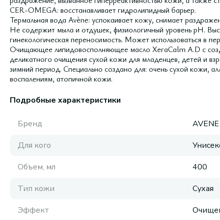
раздражение, вызванное гиперреактивностью кожи, а также с
CER-OMEGA: восстанавливает гидролипидный барьер.
Термальная вода Avène: успокаивает кожу, снимает раздраж
Не содержит мыла и отдушек, физиологичный уровень pH. Выс
гинекологическая переносимость. Может использоваться в пе
Очищающее липидовосполняющее масло XeraCalm A.D с созд
деликатного очищения сухой кожи для младенцев, детей и вз
зимний период. Специально создано для: очень сухой кожи, ал
воспалениям, атопичной кожи.
Подробные характеристики
Бренд
AVENE
Для кого
Унисек
Объем, мл
400
Тип кожи
Сухая
Эффект
Очище