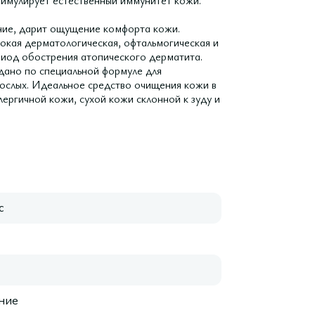
тимулирует естественный иммунитет кожи.
ение, дарит ощущение комфорта кожи.
окая дерматологическая, офтальмогическая и
риод обострения атопического дерматита.
ано по специальной формуле для
рослых. Идеальное средство очищения кожи в
лергичной кожи, сухой кожи склонной к зуду и
с
ние