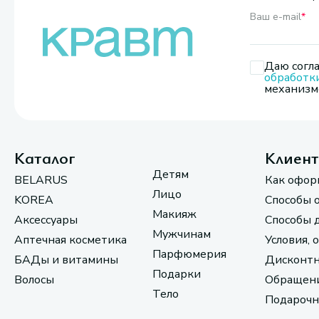
Ваш e-mail
*
Даю согла
обработк
механизмо
Каталог
Клиен
Детям
BELARUS
Как офор
Лицо
KOREA
Способы 
Макияж
Аксессуары
Способы 
Мужчинам
Аптечная косметика
Условия, 
Парфюмерия
БАДы и витамины
Дисконтн
Подарки
Волосы
Обращени
Тело
Подарочн