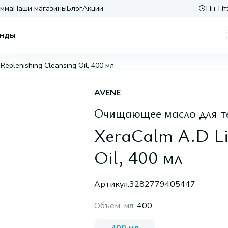
амма
Наши магазины
Блог
Акции
Пн-Пт:
нды
Replenishing Cleansing Oil, 400 мл
AVENE
Очищающее масло для т
XeraCalm A.D Li
Oil, 400 мл
Артикул:
3282779405447
Объем, мл
:
400