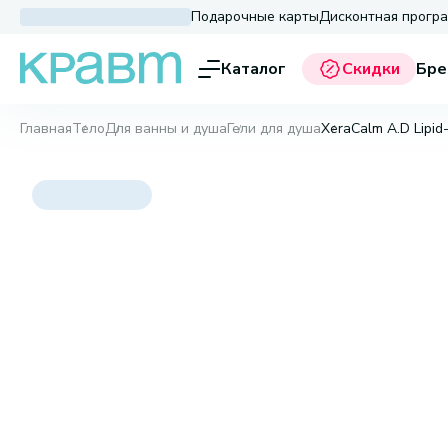
Подарочные карты
Дисконтная прогр
Каталог
Скидки
Бре
Главная
Тело
Для ванны и душа
Гели для душа
XeraCalm A.D Lipid-