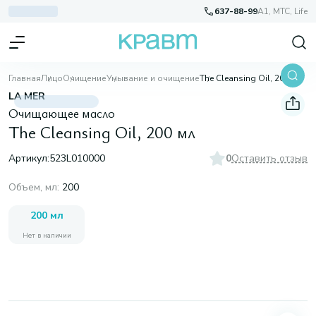
637-88-99
A1, МТС, Life
Главная
Лицо
Очищение
Умывание и очищение
The Cleansing Oil, 200 мл
LA MER
Очищающее масло
The Cleansing Oil, 200 мл
Артикул:
523L010000
0
Оставить отзыв
Объем, мл
:
200
200 мл
Нет в наличии