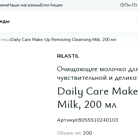
амма
Наши магазины
Блог
Акции
Пн-Пт:
нды
 лица
Daily Care Make-Up Removing Cleansing Milk, 200 мл
RILASTIL
Очищающее молочко для 
чувствительной и делик
Daily Care Make
Milk, 200 мл
Артикул:
8055510240103
Объем, мл
:
200