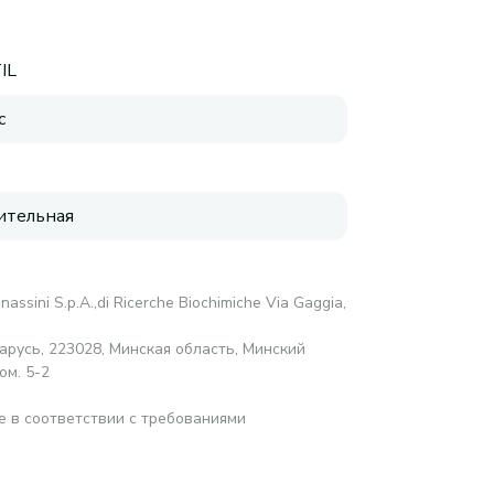
IL
с
ительная
anassini S.p.A.,di Ricerche Biochimiche Via Gaggia,
русь, 223028, Минская область, Минский
ом. 5-2
е в соответствии с требованиями