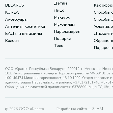
Детям
BELARUS
Как офор
Лицо
KOREA
Способы 
Макияж
Аксессуары
Способы 
Мужчинам
Аптечная косметика
Условия, 
Парфюмерия
БАДы и витамины
Дисконтн
Подарки
Волосы
Обращени
Тело
Подарочн
ООО «Кравт». Республика Беларусь, 220012, г. Минск, пр. Незав
103. Регистрационный номер в Торговом реестре №769481 от 
100149474 Минский горисполком, 13.10.1992. Отдел торговли и
администрации Первомайского района, +375172151740; +3751
Обращения покупателей принимаются: 6378899 (А1, МТС, life, i
© 2026 ООО «Кравт»
Разработка сайта — SLAM