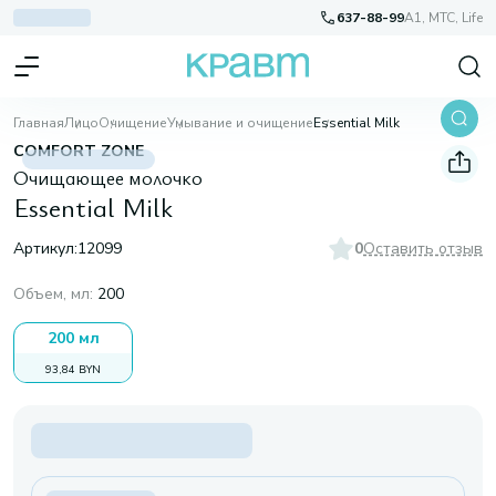
637-88-99
A1, МТС, Life
Главная
Лицо
Очищение
Умывание и очищение
Essential Milk
COMFORT ZONE
Очищающее молочко
Essential Milk
Артикул:
12099
0
Оставить отзыв
Объем, мл
:
200
200 мл
93,84 BYN