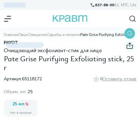
637-88-99
A1, МТС, Life
Главная
Лицо
Очищение
Скрабы и пилинги
Pate Grise Purifying Exfoliating stick, 25 г
PAYOT
Очищающий эксфолиант-стик для лица
Pate Grise Purifying Exfoliating stick, 25
г
Артикул:
65118172
0
Оставить отзыв
Объем, мл
:
25
25 мл
Нет в наличии