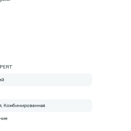
PERT
ий
, Комбинированная
ние