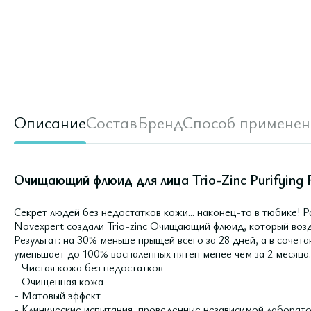
Описание
Состав
Бренд
Способ применен
Очищающий флюид для лица Trio-Zinc Purifying F
Секрет людей без недостатков кожи... наконец-то в тюбике! 
Novexpert создали Trio-zinc Очищающий флюид, который возд
Результат: на 30% меньше прыщей всего за 28 дней, а в сочета
уменьшает до 100% воспаленных пятен менее чем за 2 месяца.
- Чистая кожа без недостатков
- Очищенная кожа
- Матовый эффект
- Клинические испытания, проведенные независимой лаборато