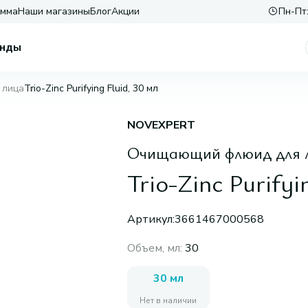
амма
Наши магазины
Блог
Акции
Пн-Пт:
нды
 лица
Trio-Zinc Purifying Fluid, 30 мл
NOVEXPERT
Очищающий флюид для 
Trio-Zinc Purifyi
Артикул:
3661467000568
Объем, мл
:
30
30 мл
Нет в наличии