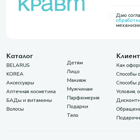
Даю согла
обработк
механизмо
Каталог
Клиен
Детям
BELARUS
Как офор
Лицо
KOREA
Способы 
Макияж
Аксессуары
Способы 
Мужчинам
Аптечная косметика
Условия, 
Парфюмерия
БАДы и витамины
Дисконтн
Подарки
Волосы
Обращени
Тело
Подарочн