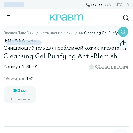
637-88-99
A1, МТС, Life
Главная
Лицо
Очищение
Умывание и очищение
Cleansing Gel Purifying Anti-Blemish
IROHA NATURE
Очищающий гель для проблемной кожи с кислотами
Cleansing Gel Purifying Anti-Blemish
Артикул:
IN-SK-01
0
Оставить отзыв
Объем, мл
:
150
150 мл
Нет в наличии