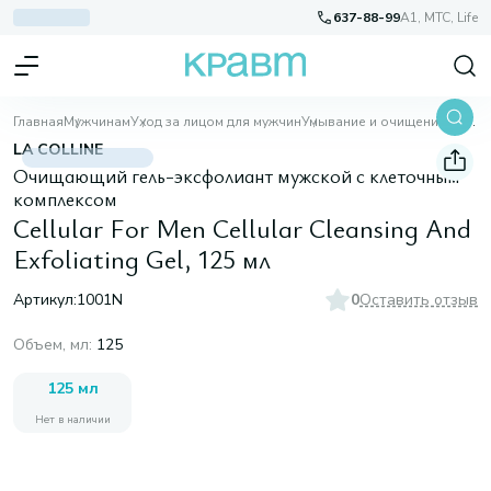
637-88-99
A1, МТС, Life
Главная
Мужчинам
Уход за лицом для мужчин
Умывание и очищение
Cellular For Men Cellular Cleansing And Exfoliating Gel, 125 мл
LA COLLINE
Очищающий гель-эксфолиант мужской с клеточным
комплексом
Cellular For Men Cellular Cleansing And
Exfoliating Gel, 125 мл
Артикул:
1001N
0
Оставить отзыв
Объем, мл
:
125
125 мл
Нет в наличии