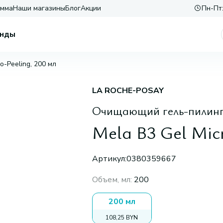
амма
Наши магазины
Блог
Акции
Пн-Пт:
нды
o-Peeling, 200 мл
LA ROCHE-POSAY
Очищающий гель-пилинг 
Mela B3 Gel Micr
Артикул:
0380359667
Объем, мл
:
200
200 мл
108,25 BYN