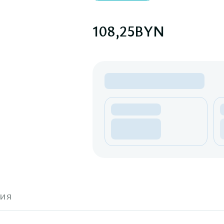
108,25
BYN
ия