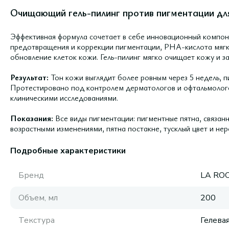
Очищающий гель-пилинг против пигментации для
Эффективная формула сочетает в себе инновационный компо
предотвращения и коррекции пигментации, PHA-кислота мягк
обновление клеток кожи. Гель-пилинг мягко очищает кожу и з
Результат:
Тон кожи выглядит более ровным через 5 недель, 
Протестировано под контролем дерматологов и офтальмолог
клиническими исследованиями.
Показания:
Все виды пигментации: пигментные пятна, связан
возрастными изменениями, пятна постакне, тусклый цвет и не
Подробные характеристики
Бренд
LA RO
Объем, мл
200
Текстура
Гелева