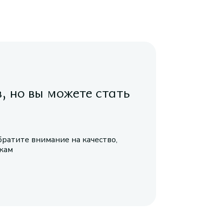
в, но вы можете стать
братите внимание на качество,
икам