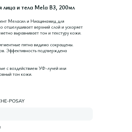
 лица и тела Mela B3, 200мл
нент Меласил и Ниацинамид для
о отшелушивает верхний слой и ускоряет
аметно выравнивает тон и текстуру кожи.
пигментные пятна видимо сокращены.
ов. Эффективность подтверждена
ные с воздействием УФ-лучей или
ровный тон кожи.
CHE-POSAY
я