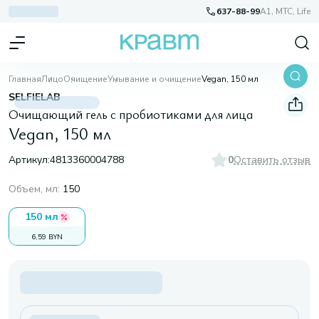
637-88-99
A1, МТС, Life
Главная
Лицо
Очищение
Умывание и очищение
Vegan, 150 мл
SELFIELAB
Очищающий гель с пробиотиками для лица
Vegan, 150 мл
Артикул:
4813360004788
0
Оставить отзыв
Объем, мл
:
150
150 мл
6,59 BYN