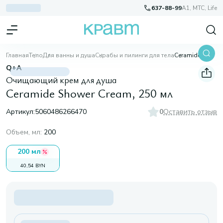
637-88-99
A1, МТС, Life
Главная
Тело
Для ванны и душа
Скрабы и пилинги для тела
Ceramide Shower Cream, 250 мл
Q+A
Очищающий крем для душа
Ceramide Shower Cream, 250 мл
Артикул:
5060486266470
0
Оставить отзыв
Объем, мл
:
200
200 мл
40,54 BYN