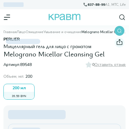
637-88-99
A1, МТС, Life
Главная
Лицо
Очищение
Умывание и очищение
Melograno Micellar Cleansing Gel
PERLIER
Мицеллярный гель для лица с гранатом
Melograno Micellar Cleansing Gel
Артикул:
89548
0
Оставить отзыв
Объем, мл
:
200
200 мл
39,59 BYN