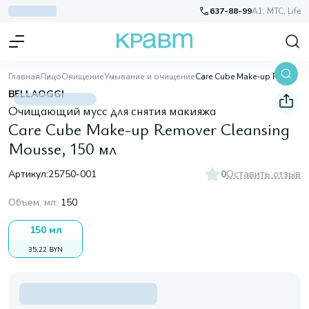
637-88-99
A1, МТС, Life
Главная
Лицо
Очищение
Умывание и очищение
Care Cube Make-up Remover Cleansing Mousse, 150 мл
BELLAOGGI
Очищающий мусс для снятия макияжа
Care Cube Make-up Remover Cleansing
Mousse, 150 мл
Артикул:
25750-001
0
Оставить отзыв
Объем, мл
:
150
150 мл
35,22 BYN