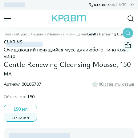
637-88-99
A1, МТС, Life
Главная
Лицо
Очищение
Умывание и очищение
Gentle Renewing Cleansing Mousse, 150 мл
CLARINS
Очищающий пенящийся мусс для любого типа кожи
лица
Gentle Renewing Cleansing Mousse, 150
мл
Артикул:
80105707
0
Оставить отзыв
Объем, мл
:
150
150 мл
117,12 BYN