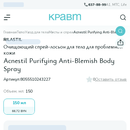
637-88-99
A1, МТС, Life
Главная
Тело
Уход для тела
Мисты и спреи
Acnestil Purifying Anti-Blemish Body Spray
RILASTIL
Очищающий спрей-лосьон для тела для проблемной
кожи
Acnestil Purifying Anti-Blemish Body
Spray
Артикул:
8055510243227
0
Оставить отзыв
Объем, мл
:
150
150 мл
66,72 BYN