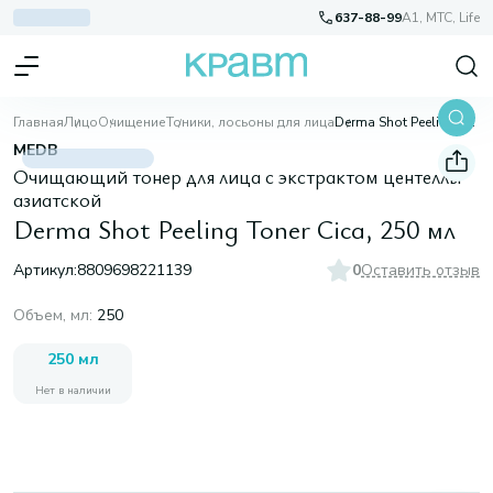
637-88-99
A1, МТС, Life
Главная
Лицо
Очищение
Тоники, лосьоны для лица
Derma Shot Peeling Toner Cica, 250 мл
MEDB
Очищающий тонер для лица с экстрактом центеллы
азиатской
Derma Shot Peeling Toner Cica, 250 мл
Артикул:
8809698221139
0
Оставить отзыв
Объем, мл
:
250
250 мл
Нет в наличии