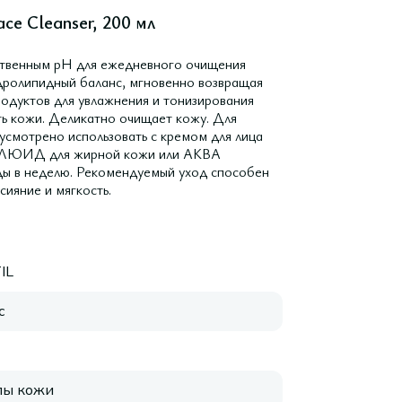
e Cleanser, 200 мл
ественным pH для ежедневного очищения
идролипидный баланс, мгновенно возвращая
продуктов для увлажнения и тонизирования
ь кожи. Деликатно очищает кожу. Для
усмотрено использовать с кремом для лица
ФЛЮИД для жирной кожи или АКВА
 в неделю. Рекомендуемый уход способен
сияние и мягкость.
IL
с
пы кожи