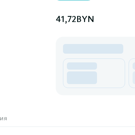
41,72
BYN
ия