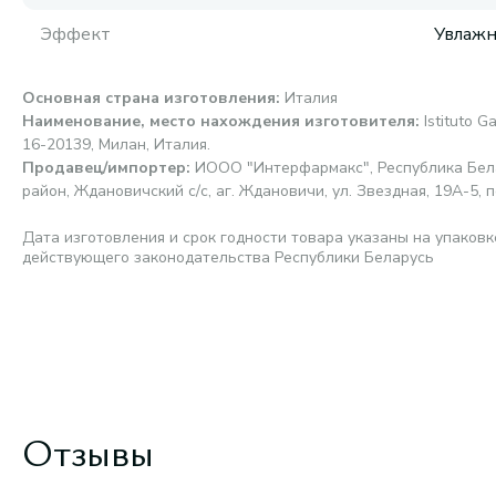
Эффект
Увлаж
Основная страна изготовления
:
Италия
Наименование, место нахождения изготовителя
:
Istituto G
16-20139, Милан, Италия.
Продавец/импортер
:
ИООО "Интерфармакс", Республика Бела
район, Ждановичский с/с, аг. Ждановичи, ул. Звездная, 19А-5, п
Дата изготовления и срок годности товара указаны на упаковк
действующего законодательства Республики Беларусь
Отзывы