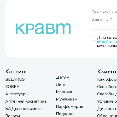
Подписка на р
Ваш e-mail
*
Даю согла
обработк
механизмо
Каталог
Клиен
Детям
BELARUS
Как офор
Лицо
KOREA
Способы 
Макияж
Аксессуары
Способы 
Мужчинам
Аптечная косметика
Условия, 
Парфюмерия
БАДы и витамины
Дисконтн
Подарки
Волосы
Обращени