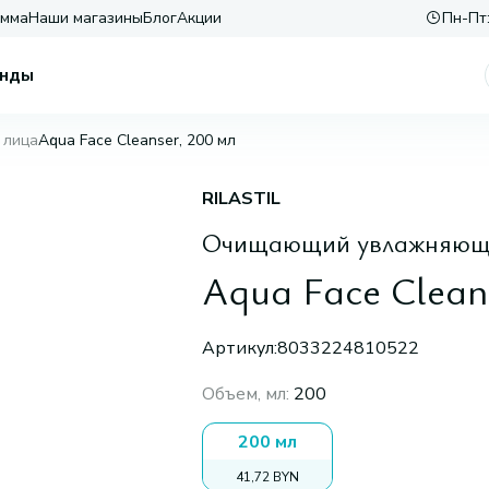
амма
Наши магазины
Блог
Акции
Пн-Пт:
нды
 лица
Aqua Face Cleanser, 200 мл
RILASTIL
Очищающий увлажняющий
Aqua Face Clean
Артикул:
8033224810522
Объем, мл
:
200
200 мл
41,72 BYN